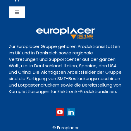
Erfahrungsberichte
Datenschutzerklärung
Feeder
Toggle
Nachrichten
Richtlinie zur Vorratsdatenspeicherung
Navigation
Support Hub
Ereignisse
Kontakt
Zur Europlacer Gruppe gehören Produktionsstätten
Downloads
im UK und in Frankreich sowie regionale
Vertretungen und Supportcenter auf der ganzen
Welt, u.a. in Deutschland, Italien, Spanien, den USA
Schulungsakademie
und China. Die wichtigsten Arbeitsfelder der Gruppe
sind die Fertigung von SMT-Bestückungsmaschinen
und Lotpastendruckern sowie die Bereitstellung von
Komplettlösungen für Elektronik-Produktionslinien.
© Europlacer