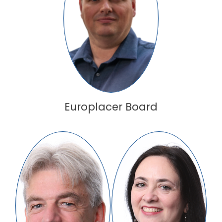
Simon Badger
Chairman of the Board
Europlacer Board
Julian
Tracey Shotliff
Boardman
Company Secretary
Group Finance and
Administration Officer