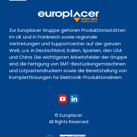
Nachrichten
Richtlinie zur Vorratsdatenspeicherung
Navigation
Support Hub
Ereignisse
Kontakt
Zur Europlacer Gruppe gehören Produktionsstätten
Downloads
im UK und in Frankreich sowie regionale
Vertretungen und Supportcenter auf der ganzen
Welt, u.a. in Deutschland, Italien, Spanien, den USA
Schulungsakademie
und China. Die wichtigsten Arbeitsfelder der Gruppe
sind die Fertigung von SMT-Bestückungsmaschinen
und Lotpastendruckern sowie die Bereitstellung von
Komplettlösungen für Elektronik-Produktionslinien.
© Europlacer
All Rights Reserved