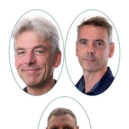
Julian
Stephane Huet
Boardman
Group Operations
Group Finance and
Officer
Administration Officer