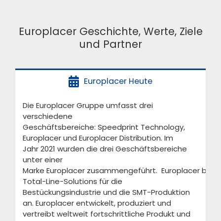
Europlacer Geschichte, Werte, Ziele
und Partner
Europlacer Heute
Die Europlacer Gruppe umfasst
d
rei
verschiedene
Geschäftsbereiche:
Speedp
rint
Technology,
Europlacer und Europlacer Distribution. Im
Jahr
2021 wurden die drei Geschäftsbereiche
unter einer
Marke
Europlacer
zusammengeführt.
Europlacer
biete
Total-Line-Solutions
für die
Bes
tückungsindustrie und die SMT-Produktion
an.
Europlacer
entwickelt
, prod
uziert
und
vertreibt weltweit fortschrittliche Produkt
und