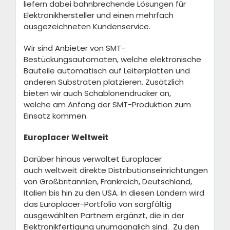
liefern dabei bahnbrechende Lösungen für
Elektronikhersteller
und einen mehrfach
ausgezeichneten Kundenservice.
Wir
sind
Anbieter von SMT-
Bestückungsautomaten,
welche elektronische
Bauteile
automatisch auf Leiterplatten und
anderen Substraten
p
latzier
en
.
Zusätzlich
bieten wir auch
Schablonendrucker an,
welche
am Anfang der
SMT-Produktion
zum
Einsatz kommen
.
Europlacer Weltweit
Darüber hinaus
verwaltet Europlacer
auch
weltweit
direkte
Distributions
einrichtungen
von Großbritannien, Frankreich, Deutschland,
Italien
bis hin zu den USA. In diesen Ländern
wird
das
Europlacer
-Portfolio von sorgfältig
ausgewählten Partnern
ergänzt, die
in der
Elektronikfertigung
un
umgänglich
sind
.
Zu den