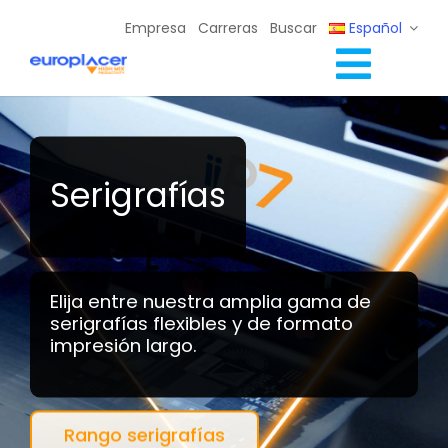
Skip
Empresa
Carreras
Buscar
Español
to
content
Toggl
Soluciones Completas
Navig
Servicios
Recursos / Eventos
Serigrafías
Contacto
Elija entre nuestra amplia gama de
serigrafías flexibles y de formato
impresión largo.
Rango serigrafías