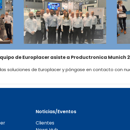
equipo de Europlacer asiste a Productronica Munich 
das soluciones de Europlacer y póngase en contacto con n
Noticias/Eventos
er
Clientes
News Hub