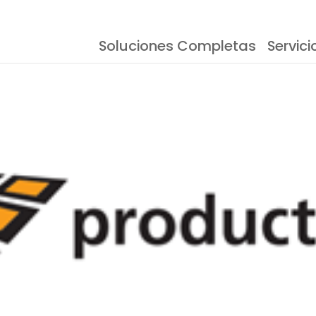
Soluciones Completas
Servici
esoras Serigráficas
Eventos
Documentación
Almacenamien
Testimonios
Inspección