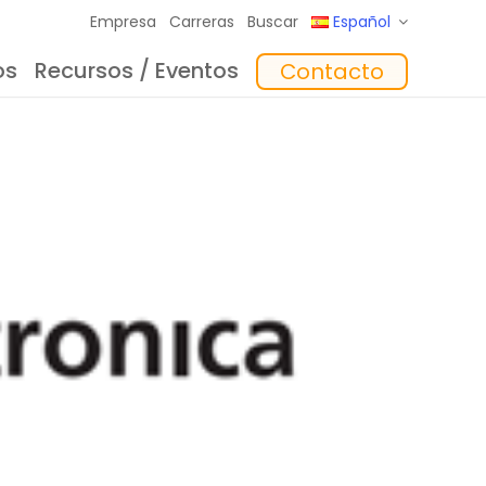
Empresa
Carreras
Buscar
Español
os
Recursos / Eventos
Contacto
to
Formación
In the Mix Reflexiones
Software