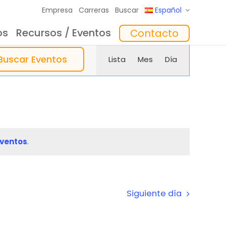
Empresa
Carreras
Buscar
Español
os
Recursos / Eventos
Contacto
to
Formación
In the Mix Reflexiones
Software
Navegació
Buscar Eventos
Lista
Mes
Día
de
vistas
de
Evento
ventos
.
Siguiente día