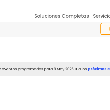
Soluciones Completas
Servici
esoras Serigráficas
Eventos
Documentación
Almacenamien
Testimonios
 eventos programados para 8 May 2026. Ir a los
próximos e
Aviso
Inspección