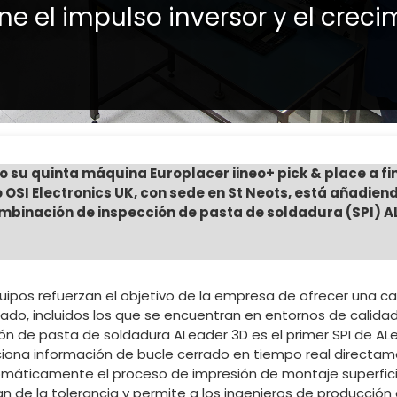
ne el impulso inversor y el creci
su quinta máquina Europlacer iineo+ pick & place a fin
o OSI Electronics UK, con sede en St Neots, está añadie
ombinación de inspección de pasta de soldadura (SPI) A
ipos refuerzan el objetivo de la empresa de ofrecer una ca
ado, incluidos los que se encuentran en entornos de calidad 
ón de pasta de soldadura ALeader 3D es el primer SPI de ALe
ciona información de bucle cerrado en tiempo real directam
tomáticamente el proceso de impresión de montaje superfic
 de la tolerancia y permite a los ingenieros de producción a