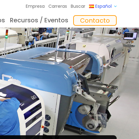
Empresa
Carreras
Buscar
Español
os
Recursos / Eventos
Contacto
to
Formación
In the Mix Reflexiones
Software