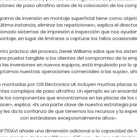
aciones de paso ultrafino antes de la colocación de los co
rama de inversión en montaje superficial tiene como objetiv
última instancia, eliminar las repeticiones», explica el direct
cionado sistemas de impresión e inspección que nos ayudan
ntaje, en lugar de limitarse a capturar los fallos ocasionale
o práctico del proceso, Derek Williams sabe que los siste
na prueba tangible a los clientes del compromiso de la empr
 las inversiones en nuevos equipos, está impulsado por lo q
ptamos nuestras operaciones comerciales a las suyas», añ
o montadas por OSI Electronics UK incluyen muchas placas so
ntes complejos de paso ultrafino. Un ejemplo es un ensambla
e los componentes que encontramos en las placas de los cl
cer», explica. «Es una parte clave de nuestra estrategia p
s y les da la confianza de que tenemos los recursos y la expe
con estándares excepcionalmente altos».
P710AVi añade una dimensión adicional a la capacidad de fa