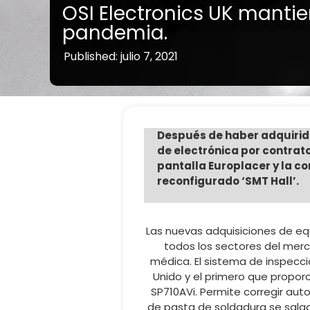
OSI Electronics UK mantie
pandemia.
Published: julio 7, 2021
Después de haber adquirido 
de electrónica por contrat
pantalla Europlacer y la c
reconfigurado ‘SMT Hall’.
Las nuevas adquisiciones de equ
todos los sectores del merc
médica. El sistema de inspecci
Unido y el primero que propor
SP710AVi. Permite corregir au
de pasta de soldadura se salgan