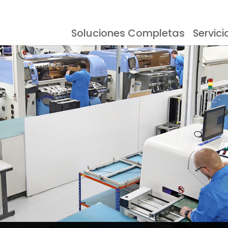
Soluciones Completas
Servici
esoras Serigráficas
Eventos
Documentación
Almacenamien
Testimonios
Inspección