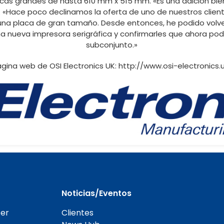
cas grandes de hasta 610 mm x 515 mm. «Es una adición bie
ams. «Hace poco declinamos la oferta de uno de nuestros clien
una placa de gran tamaño. Desde entonces, he podido volver 
na nueva impresora serigráfica y confirmarles que ahora p
subconjunto.»
gina web de OSI Electronics UK: http://www.osi-electronics.
Noticias/Eventos
er
Clientes