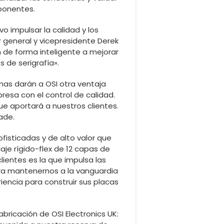
mponentes.
o impulsar la calidad y los
or general y vicepresidente Derek
 de forma inteligente a mejorar
s de serigrafía».
mas darán a OSI otra ventaja
esa con el control de calidad.
ue aportará a nuestros clientes.
ade.
fisticadas y de alto valor que
je rígido-flex de 12 capas de
ientes es la que impulsa las
ara mantenernos a la vanguardia
riencia para construir sus placas
bricación de OSI Electronics UK: