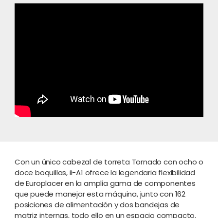
Toda la capacidad de la gama ii-A en un espacio compacto
donde la modularidad le permite construir su línea, con
velocidades de hasta 15.000
Con un único cabezal de torreta Tornado con ocho o
doce boquillas, ii-A1 ofrece la legendaria flexibilidad
de Europlacer en la amplia gama de componentes
que puede manejar esta máquina, junto con 162
posiciones de alimentación y dos bandejas de
matriz internas, todo ello en un espacio compacto.