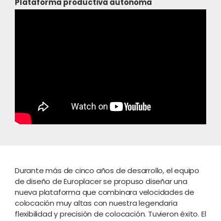
Plataforma productiva autónoma
La máquina de colocación de alta velocidad ii-A3
lleva la legendaria flexibilidad de Europlacer a
nuevas cotas, con velocidades de hasta 65.000
Durante más de cinco años de desarrollo, el equipo
de diseño de Europlacer se propuso diseñar una
nueva plataforma que combinara velocidades de
colocación muy altas con nuestra legendaria
flexibilidad y precisión de colocación. Tuvieron éxito. El