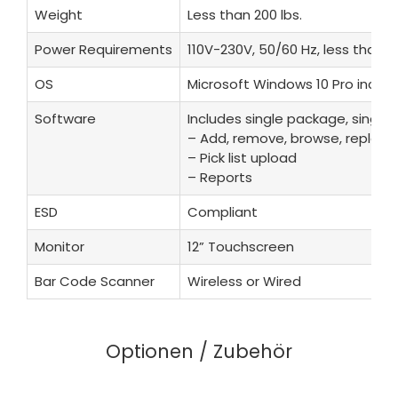
Weight
Less than 200 lbs.
Power Requirements
110V-230V, 50/60 Hz, less than 1
OS
Microsoft Windows 10 Pro inclu
Software
Includes single package, single l
– Add, remove, browse, replenis
– Pick list upload
– Reports
ESD
Compliant
Monitor
12” Touchscreen
Bar Code Scanner
Wireless or Wired
Optionen / Zubehör