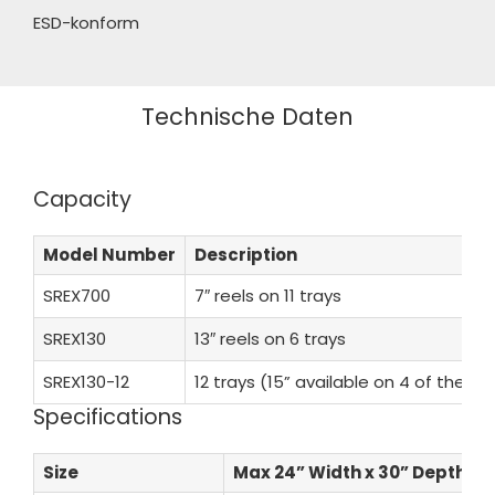
ESD-konform
Technische Daten
Capacity
Model Number
Description
SREX700
7″ reels on 11 trays
SREX130
13″ reels on 6 trays
SREX130-12
12 trays (15” available on 4 of the tr
Specifications
Size
Max 24” Width x 30” Depth x 8