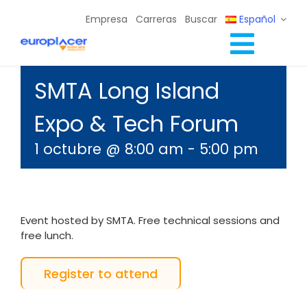
Skip
Empresa
Carreras
Buscar
Español
to
content
Toggl
Soluciones Completas
SMTA Long Island
Navig
Servicios
Expo & Tech Forum
Recursos / Eventos
1 octubre @ 8:00 am
-
5:00 pm
Contacto
Event hosted by SMTA. Free technical sessions and
free lunch.
Register to attend