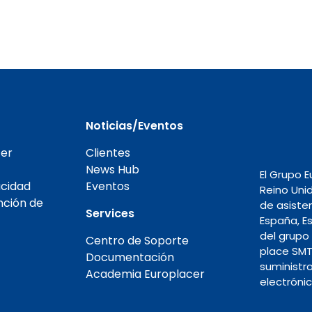
Noticias/Eventos
er
Clientes
News Hub
El Grupo 
acidad
Eventos
Reino Unid
nción de
de asisten
Services
España, Es
del grupo
Centro de Soporte
place SMT
Documentación
suministr
Academia Europlacer
electróni