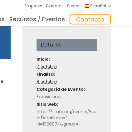
Empresa
Carreras
Buscar
Español
os
Recursos / Eventos
Contacto
to
Formación
In the Mix Reflexiones
Software
Detalles
Inicio:
7 octubre
Finaliza:
ee
8 octubre
Categoría de Evento:
Exposiciones
Sitio web:
https://smta.org/events/Eve
ntDetails.aspx?
id=1996874&group=