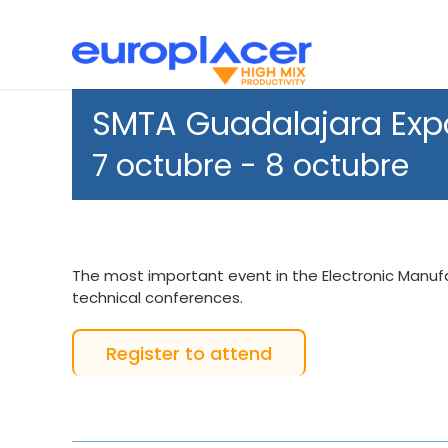
Skip
to
content
Pick and Place
Noticias
Soporte
Impr
SMTA Guadalajara Exp
7 octubre
-
8 octubre
The most important event in the Electronic Manuf
technical conferences.
Register to attend
Cargadores