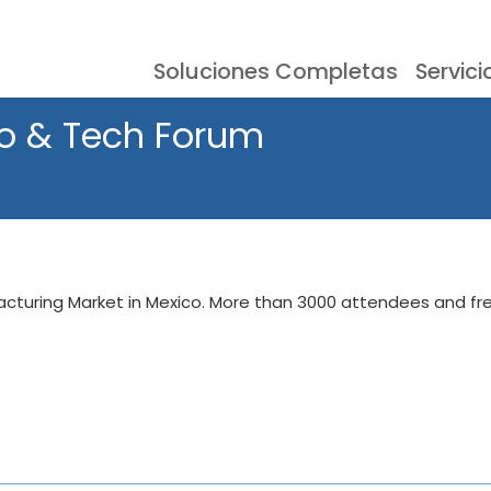
Soluciones Completas
Servici
esoras Serigráficas
Eventos
Documentación
Almacenamien
Testimonios
o & Tech Forum
acturing Market in Mexico. More than 3000 attendees and fr
Inspección