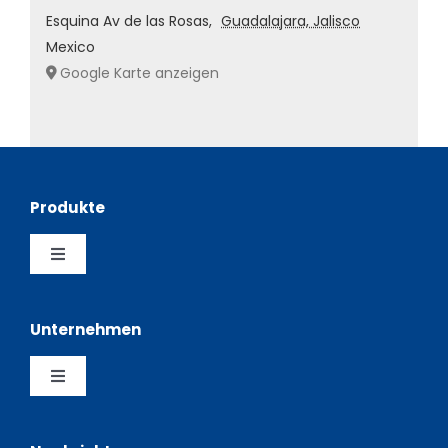
Esquina Av de las Rosas
,
Guadalajara, Jalisco
Mexico
Google Karte anzeigen
Produkte
Toggle
Navigation
Bestückungsautomaten
Unternehmen
SMT Schablonendrucker
Toggle
Navigation
Über uns
Lagerung