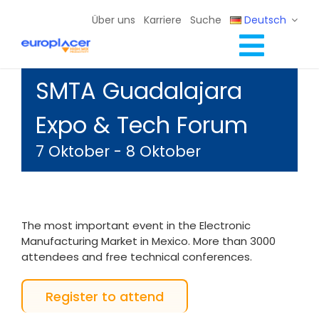
Skip
Über uns
Karriere
Suche
Deutsch
to
content
Toggl
Full Line Lösungen
SMTA Guadalajara
Navig
Dienste
Expo & Tech Forum
Ressourcen / Ereignisse
7 Oktober
-
8 Oktober
Kontakt
The most important event in the Electronic
Manufacturing Market in Mexico. More than 3000
attendees and free technical conferences.
Register to attend