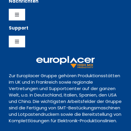
Nachrichten
Vertretungen
Software
Toggle
Navigation
Support
Erfahrungsberichte
Datenschutzerklärung
Feeder
Toggle
Nachrichten
Richtlinie zur Vorratsdatenspeicherung
Navigation
Support Hub
Ereignisse
Kontakt
Zur Europlacer Gruppe gehören Produktionsstätten
Downloads
im UK und in Frankreich sowie regionale
Vertretungen und Supportcenter auf der ganzen
Welt, u.a. in Deutschland, Italien, Spanien, den USA
Schulungsakademie
und China. Die wichtigsten Arbeitsfelder der Gruppe
sind die Fertigung von SMT-Bestückungsmaschinen
und Lotpastendruckern sowie die Bereitstellung von
Komplettlösungen für Elektronik-Produktionslinien.