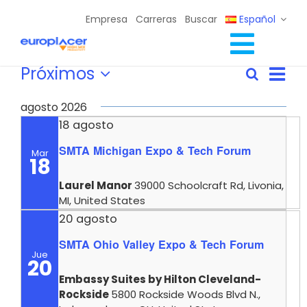
Skip
Empresa
Carreras
Buscar
Español
to
content
Toggl
Eventos
Nav
Próximos
Soluciones Completas
Buscar
Navega
Lista
de
Selecciona
Navig
Servicios
de
vist
la
agosto 2026
búsque
de
fecha.
Recursos / Eventos
18 agosto
y
Eve
SMTA Michigan Expo & Tech Forum
Contacto
Mar
vistas
18
de
Laurel Manor
39000 Schoolcraft Rd, Livonia,
Eventos
MI, United States
20 agosto
SMTA Ohio Valley Expo & Tech Forum
Jue
20
Embassy Suites by Hilton Cleveland-
Rockside
5800 Rockside Woods Blvd N.,