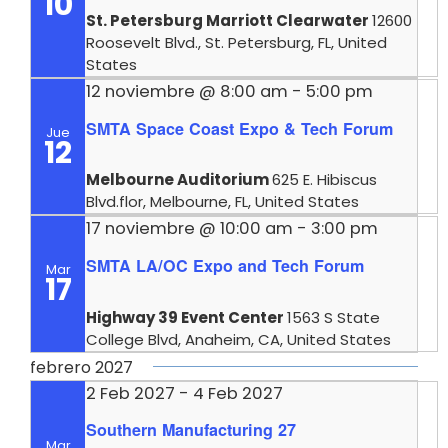
10
St. Petersburg Marriott Clearwater
12600
Roosevelt Blvd., St. Petersburg, FL, United
States
12 noviembre @ 8:00 am
-
5:00 pm
SMTA Space Coast Expo & Tech Forum
Jue
12
Melbourne Auditorium
625 E. Hibiscus
Blvd.flor, Melbourne, FL, United States
17 noviembre @ 10:00 am
-
3:00 pm
SMTA LA/OC Expo and Tech Forum
Mar
17
Highway 39 Event Center
1563 S State
College Blvd, Anaheim, CA, United States
febrero 2027
2 Feb 2027
-
4 Feb 2027
Southern Manufacturing 27
Mar