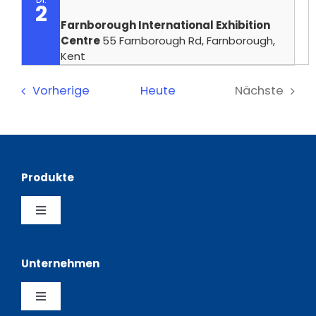
2
Farnborough International Exhibition
Centre
55 Farnborough Rd, Farnborough,
Kent
Veranstaltungen
Vorherige
Heute
Nächste
Veransta
Produkte
Toggle
Navigation
Bestückungsautomaten
Unternehmen
SMT Schablonendrucker
Toggle