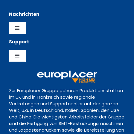
Navigation
Über uns
Lagerung
Nachrichten
Vertretungen
Software
Toggle
Navigation
Support
Erfahrungsberichte
Datenschutzerklärung
Feeder
Toggle
Nachrichten
Richtlinie zur Vorratsdatenspeicherung
Navigation
Support Hub
Ereignisse
Kontakt
Zur Europlacer Gruppe gehören Produktionsstätten
Downloads
im UK und in Frankreich sowie regionale
Vertretungen und Supportcenter auf der ganzen
Welt, u.a. in Deutschland, Italien, Spanien, den USA
Schulungsakademie
und China. Die wichtigsten Arbeitsfelder der Gruppe
sind die Fertigung von SMT-Bestückungsmaschinen
und Lotpastendruckern sowie die Bereitstellung von