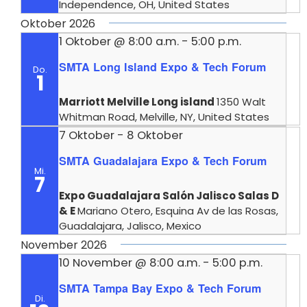
Independence, OH, United States
Oktober 2026
1 Oktober @ 8:00 a.m.
-
5:00 p.m.
SMTA Long Island Expo & Tech Forum
Do.
1
Marriott Melville Long island
1350 Walt
Whitman Road, Melville, NY, United States
7 Oktober
-
8 Oktober
SMTA Guadalajara Expo & Tech Forum
Mi.
7
Expo Guadalajara Salón Jalisco Salas D
& E
Mariano Otero, Esquina Av de las Rosas,
Guadalajara, Jalisco, Mexico
November 2026
10 November @ 8:00 a.m.
-
5:00 p.m.
SMTA Tampa Bay Expo & Tech Forum
Di.