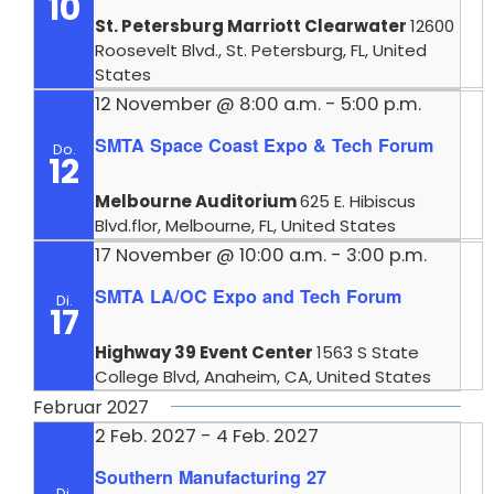
10
St. Petersburg Marriott Clearwater
12600
Roosevelt Blvd., St. Petersburg, FL, United
States
12 November @ 8:00 a.m.
-
5:00 p.m.
SMTA Space Coast Expo & Tech Forum
Do.
12
Melbourne Auditorium
625 E. Hibiscus
Blvd.flor, Melbourne, FL, United States
17 November @ 10:00 a.m.
-
3:00 p.m.
SMTA LA/OC Expo and Tech Forum
Di.
17
Highway 39 Event Center
1563 S State
College Blvd, Anaheim, CA, United States
Februar 2027
2 Feb. 2027
-
4 Feb. 2027
Southern Manufacturing 27
Di.