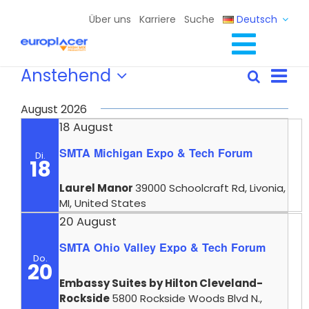
Skip
Über uns
Karriere
Suche
Deutsch
to
content
Toggl
Veranstaltungen
Ver
Anstehend
Full Line Lösungen
Suche
Veranst
Liste
Ans
Datum
Navig
Dienste
Suche
Nav
wählen.
August 2026
und
Ressourcen / Ereignisse
18 August
Ansichte
SMTA Michigan Expo & Tech Forum
Kontakt
Di.
Navigat
18
Laurel Manor
39000 Schoolcraft Rd, Livonia,
MI, United States
20 August
SMTA Ohio Valley Expo & Tech Forum
Do.
20
Embassy Suites by Hilton Cleveland-
Rockside
5800 Rockside Woods Blvd N.,