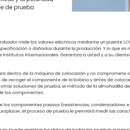
te de prueba
obador mide los valores eléctricos mediante un puente LCR
pecificación o dañados durante la producción. Y lo que es
institutos internacionales. Garantiza a usted y a su client
ra dentro de la máquina de colocación y no compromete ot
s de recoger el componente de la bobina y antes de colocar
ras soluciones de prueba, el método de la almohadilla de
 de los componentes.
 los componentes pasivos (resistencias, condensadores e ind
oplacer, el proceso de prueba le permitirá medir las caract
cer, puede registrar los datos de todas las pruebas super