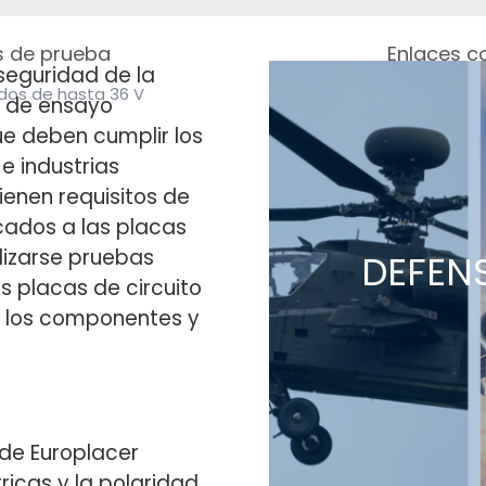
 de prueba
Enlaces c
seguridad de la
y diodos de hasta 36 V
Para registrar to
s de ensayo
e deben cumplir los
 industrias
ienen requisitos de
cados a las placas
alizarse pruebas
DEFEN
s placas de circuito
de los componentes y
 de Europlacer
ricas y la polaridad