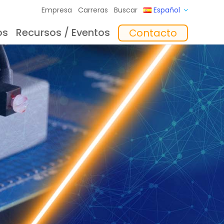
Empresa
Carreras
Buscar
Español
os
Recursos / Eventos
Contacto
to
Formación
In the Mix Reflexiones
Software