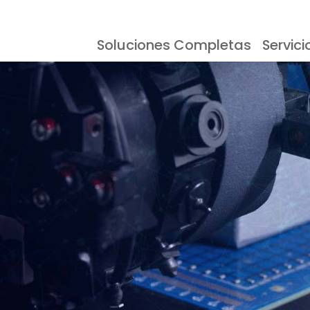
Soluciones Completas
Servici
esoras Serigráficas
Eventos
Documentación
Almacenamien
Testimonios
Inspección