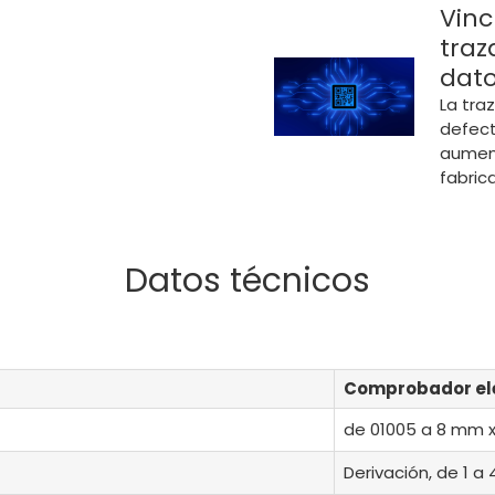
Vinc
traz
dato
La traz
defect
aument
fabr
Datos técnicos
Comprobador el
de 01005 a 8 mm 
Derivación, de 1 a