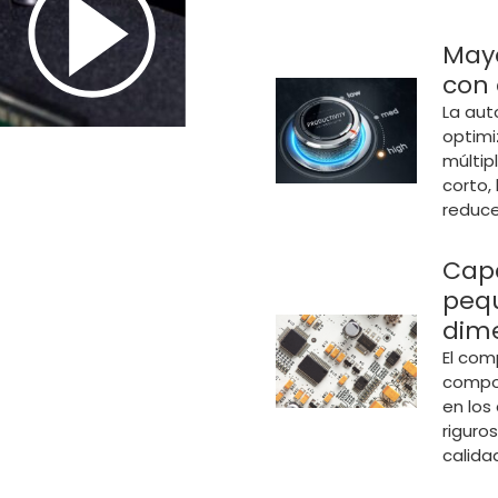
May
con 
La aut
optimi
múltip
corto,
reduc
Cap
peq
dime
El com
compon
en los
riguro
calida