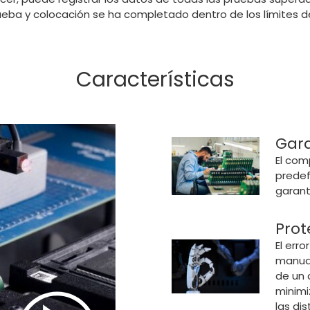
ueba y colocación se ha completado dentro de los límites d
Características
Gara
El com
predef
garant
Prot
El err
manual
de un 
minimi
las di