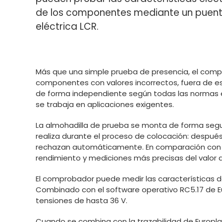
de los componentes mediante un puen
eléctrica LCR.
Más que una simple prueba de presencia, el compr
componentes con valores incorrectos, fuera de es
de forma independiente según todas las normas e 
se trabaja en aplicaciones exigentes.
La almohadilla de prueba se monta de forma segu
realiza durante el proceso de colocación: despué
rechazan automáticamente. En comparación con ot
rendimiento y mediciones más precisas del valor
El comprobador puede medir las características de
Combinado con el software operativo RC5.17 de Eur
tensiones de hasta 36 V.
Cuando se combina con la trazabilidad de Europla