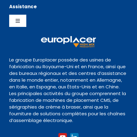
Navigation
Assistance
Testimonials
Politique de confidentialité
Chargeurs
Toggle
News Hub
Gestion de la Qualite
Navigation
Inspection
Centre de Support
Evènements
Politique de conservation des données
Transitique
Documentation
Le groupe Europlacer possède des usines de
fabrication au Royaume-Uni et en France, ainsi que
Contact
des bureaux régionaux et des centres d’assistance
Four de Refusion
Organisme de formation
dans le monde entier, notamment en Allemagne,
en Italie, en Espagne, aux États-Unis et en Chine.
Les principales activités du groupe comprennent la
Nettoyage
fabrication de machines de placement CMS, de
sérigraphies de crème à braser, ainsi que la
fourniture de solutions complètes pour les chaînes
Accessoires
d’assemblage électronique.