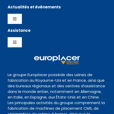
Entreprise
Stockage
Actualités et événements
Distributeurs
Logiciels
Toggle
Navigation
Assistance
Testimonials
Politique de confidentialité
Chargeurs
Toggle
News Hub
Gestion de la Qualite
Navigation
Inspection
Centre de Support
Evènements
Politique de conservation des données
Transitique
Documentation
Le groupe Europlacer possède des usines de
fabrication au Royaume-Uni et en France, ainsi que
Contact
des bureaux régionaux et des centres d’assistance
Four de Refusion
Organisme de formation
dans le monde entier, notamment en Allemagne,
en Italie, en Espagne, aux États-Unis et en Chine.
Les principales activités du groupe comprennent la
Nettoyage
fabrication de machines de placement CMS, de
sérigraphies de crème à braser, ainsi que la