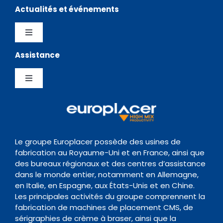
Stockage
Actualités et événements
Distributeurs
Logiciels
Toggle
Navigation
Assistance
Testimonials
Politique de confidentialité
Chargeurs
Toggle
News Hub
Gestion de la Qualite
Navigation
Inspection
Centre de Support
Evènements
Politique de conservation des données
Transitique
Documentation
Le groupe Europlacer possède des usines de
fabrication au Royaume-Uni et en France, ainsi que
Contact
des bureaux régionaux et des centres d’assistance
Four de Refusion
Organisme de formation
dans le monde entier, notamment en Allemagne,
en Italie, en Espagne, aux États-Unis et en Chine.
Les principales activités du groupe comprennent la
Nettoyage
fabrication de machines de placement CMS, de
sérigraphies de crème à braser, ainsi que la