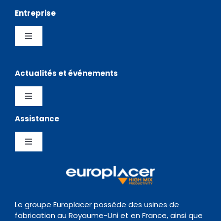
Pick and Place
Entreprise
Sérigraphies
Toggle
Navigation
Entreprise
Stockage
Actualités et événements
Distributeurs
Logiciels
Toggle
Navigation
Assistance
Testimonials
Politique de confidentialité
Chargeurs
Toggle
News Hub
Gestion de la Qualite
Navigation
Inspection
Centre de Support
Evènements
Politique de conservation des données
Transitique
Documentation
Le groupe Europlacer possède des usines de
fabrication au Royaume-Uni et en France, ainsi que