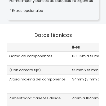
Forma impar y bancos de boquillas inteligentes
* Extras opcionales
Datos técnicos
ii-N1
Gama de componentes
03015m a 50mm x
(Con cámara fija)
99mm x 99mm*
Altura máxima del componente
34mm (31mm con 12
Alimentador: Carretes desde
4mm a 104mm