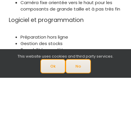
Caméra fixe orientée vers le haut pour les
composants de grande taille et à pas très fin
Logiciel et programmation
Préparation hors ligne
Gestion des stocks
Traçabilité complète
Logiciel PROMON
This website uses cookies and third party services.
Ok
No
Chargeurs
Codes-barres
Chargeur vrac
Chargeurs de billes pour BGA
Flux feeder & PoP processing
Séquenceur de plateaux
Chargeurs spéciaux sur demande