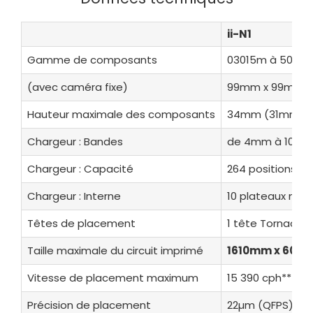
ii-N1
Gamme de composants
03015m à 50mm
(avec caméra fixe)
99mm x 99mm*
Hauteur maximale des composants
34mm (31mm ave
Chargeur : Bandes
de 4mm à 104
Chargeur : Capacité
264 positions x
Chargeur : Interne
10 plateaux matr
Têtes de placement
1 tête Tornado 8
Taille maximale du circuit imprimé
1610mm x 600m
Vitesse de placement maximum
15 390 cph**
Précision de placement
22µm (QFPS) à 