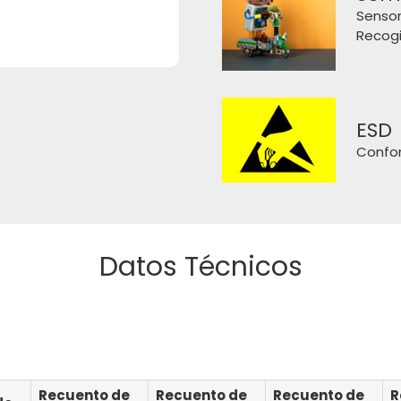
Sensor
Recogi
ESD
Confo
Datos Técnicos
Recuento de
Recuento de
Recuento de
R