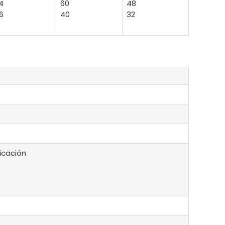
4
60
48
6
40
32
bicación