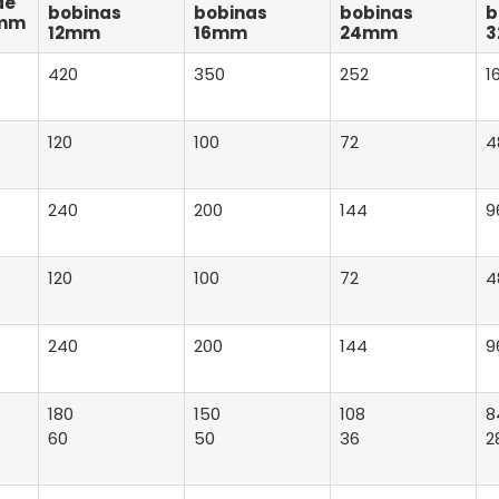
de
bobinas
bobinas
bobinas
b
8mm
12mm
16mm
24mm
420
350
252
1
120
100
72
4
240
200
144
9
120
100
72
4
240
200
144
9
180
150
108
8
60
50
36
2