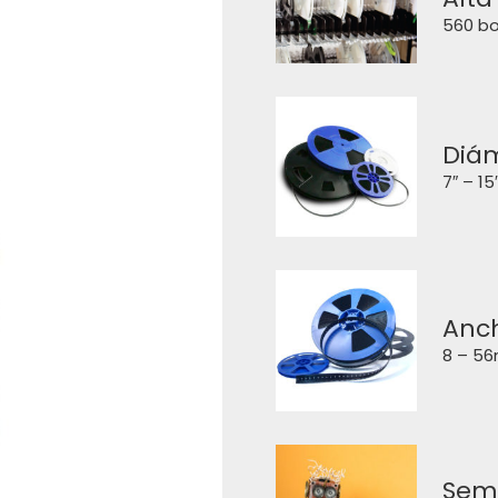
560 bo
Diám
7″ – 1
Anch
8 – 56
Sem