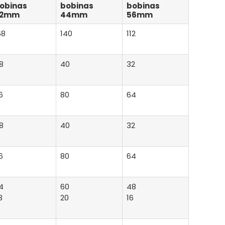
obinas
bobinas
bobinas
32mm
44mm
56mm
68
140
112
8
40
32
6
80
64
8
40
32
6
80
64
4
60
48
8
20
16