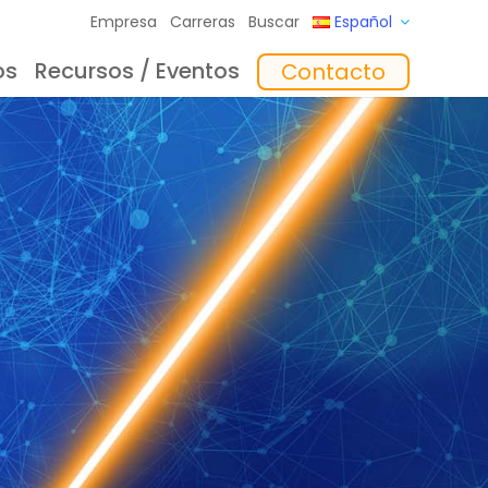
Empresa
Carreras
Buscar
Español
os
Recursos / Eventos
Contacto
to
Formación
In the Mix Reflexiones
Software