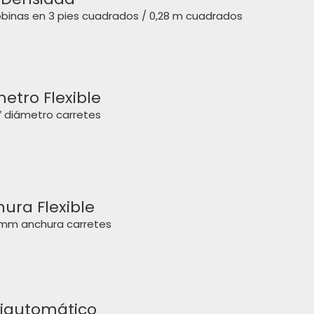
binas en 3 pies cuadrados / 0,28 m cuadrados
etro Flexible
5″ diámetro carretes
ura Flexible
mm anchura carretes
iautomático