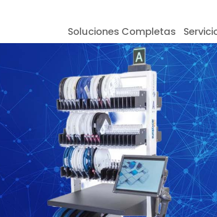
Soluciones Completas
Servici
esoras Serigráficas
Eventos
Documentación
Almacenamien
Testimonios
Inspección