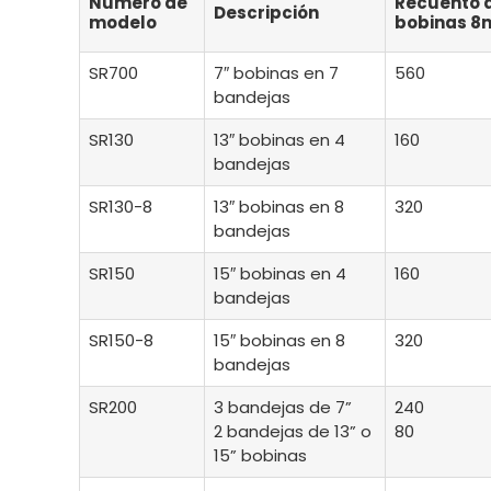
Número de
Recuento 
Descripción
modelo
bobinas 
SR700
7″ bobinas en 7
560
bandejas
SR130
13″ bobinas en 4
160
bandejas
SR130-8
13″ bobinas en 8
320
bandejas
SR150
15″ bobinas en 4
160
bandejas
SR150-8
15″ bobinas en 8
320
bandejas
SR200
3 bandejas de 7”
240
2 bandejas de 13” o
80
15” bobinas