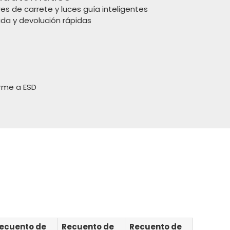
es de carrete y luces guía inteligentes
da y devolución rápidas
rme a ESD
ecuento de
Recuento de
Recuento de