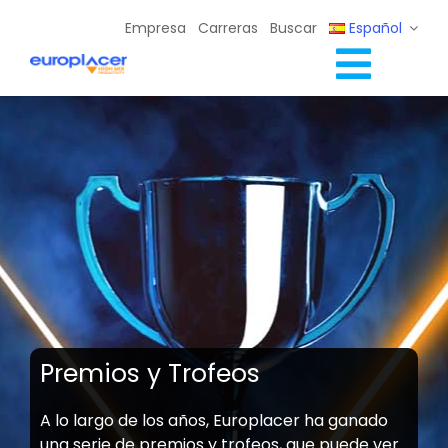
Skip
Empresa
Carreras
Buscar
Español
to
content
Toggl
Soluciones Completas
Navig
Servicios
Recursos / Eventos
Contacto
Premios y Trofeos
A lo largo de los años, Europlacer ha ganado
una serie de premios y trofeos, que puede ver