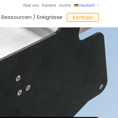
Über uns
Karriere
Suche
Deutsch
Ressourcen / Ereignisse
Kontakt
eme
hte
Schulungen
In the Mix Einblicke
Software