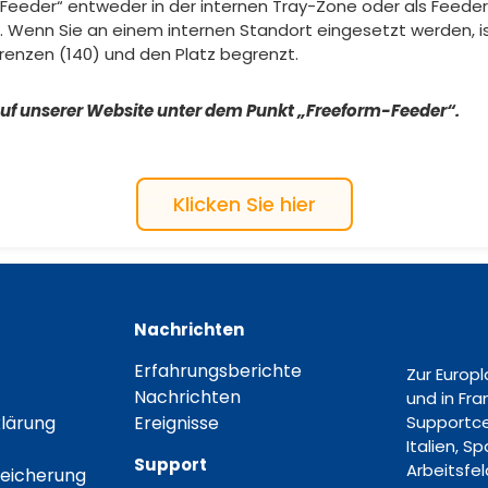
Feeder“ entweder in der internen Tray-Zone oder als Feede
enn Sie an einem internen Standort eingesetzt werden, is
renzen (140) und den Platz begrenzt.
auf unserer Website unter dem Punkt „Freeform-Feeder“.
Klicken Sie hier
Nachrichten
Erfahrungsberichte
Zur Europ
Nachrichten
und in Fr
lärung
Ereignisse
Supportce
Italien, S
Support
Arbeitsfe
eicherung