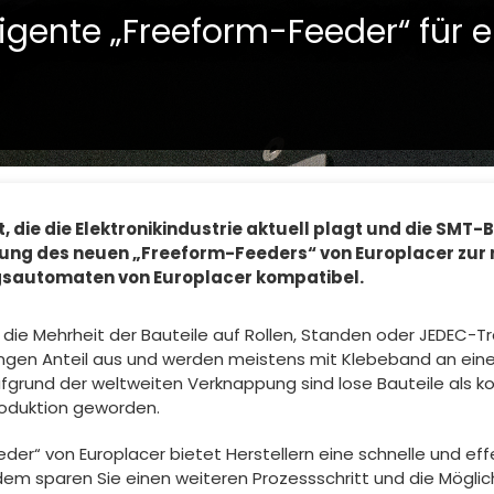
ligente „Freeform-Feeder“ für e
, die die Elektronikindustrie aktuell plagt und die SM
ng des neuen „Freeform-Feeders“ von Europlacer zur ri
ngsautomaten von Europlacer kompatibel.
ie Mehrheit der Bauteile auf Rollen, Standen oder JEDEC-Tra
ngen Anteil aus und werden meistens mit Klebeband an einer
grund der weltweiten Verknappung sind lose Bauteile als ko
roduktion geworden.
der“ von Europlacer bietet Herstellern eine schnelle und effe
dem sparen Sie einen weiteren Prozessschritt und die Möglich