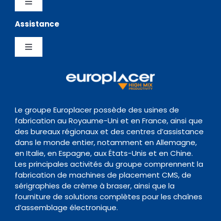
Logiciels
Toggle
Navigation
Assistance
Testimonials
Politique de confidentialité
Chargeurs
Toggle
News Hub
Gestion de la Qualite
Navigation
Inspection
Centre de Support
Evènements
Politique de conservation des données
Transitique
Documentation
Le groupe Europlacer possède des usines de
fabrication au Royaume-Uni et en France, ainsi que
Contact
des bureaux régionaux et des centres d’assistance
Four de Refusion
Organisme de formation
dans le monde entier, notamment en Allemagne,
en Italie, en Espagne, aux États-Unis et en Chine.
Les principales activités du groupe comprennent la
Nettoyage
fabrication de machines de placement CMS, de
sérigraphies de crème à braser, ainsi que la
fourniture de solutions complètes pour les chaînes
Accessoires
d’assemblage électronique.