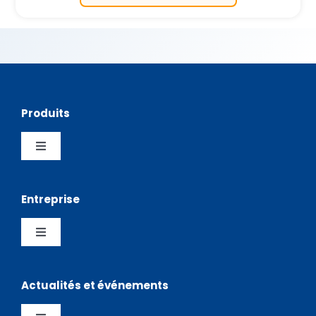
Produits
Toggle
Navigation
Pick and Place
Entreprise
Sérigraphies
Toggle
Navigation
Entreprise
Stockage
Actualités et événements
Distributeurs