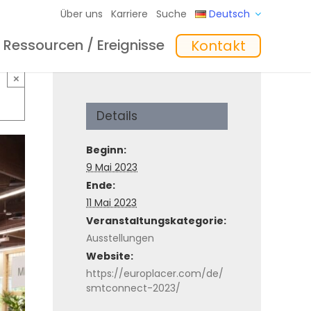
Über uns
Karriere
Suche
Deutsch
Ressourcen / Ereignisse
Kontakt
eme
hte
Schulungen
In the Mix Einblicke
Software
×
Details
Beginn:
9 Mai 2023
Ende:
11 Mai 2023
Veranstaltungskategorie:
Ausstellungen
Website:
https://europlacer.com/de/
smtconnect-2023/