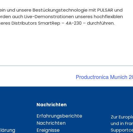
sein und unsere Bestückungstechnologie mit PULSAR und
rden auch Live-Demonstrationen unseres hochflexiblen
res Distributors SmartRep – 4A-230 – durchführen.
Productronica Munich 2
Nachrichten
Erfahrungsberichte
Zur Europ
Nachrichten
und in Fr
lärung
Ereignisse
Supportce