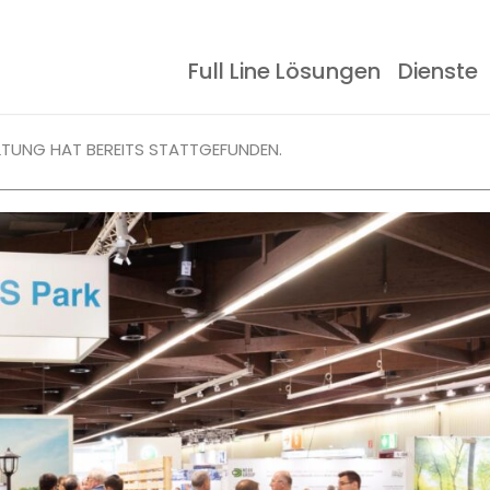
Full Line Lösungen
Dienste
Schablonendrucker
Ereignisse
Dokumentation
SMT-Lagersyst
Erfahrungsberic
LTUNG HAT BEREITS STATTGEFUNDEN.