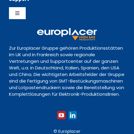
Erfahrungsberichte
Datenschutzerklärung
Feeder
Toggle
Nachrichten
Richtlinie zur Vorratsdatenspeicherung
Navigation
Support Hub
Ereignisse
Kontakt
Zur Europlacer Gruppe gehören Produktionsstätten
Downloads
im UK und in Frankreich sowie regionale
Vertretungen und Supportcenter auf der ganzen
Welt, u.a. in Deutschland, Italien, Spanien, den USA
Schulungsakademie
und China. Die wichtigsten Arbeitsfelder der Gruppe
sind die Fertigung von SMT-Bestückungsmaschinen
und Lotpastendruckern sowie die Bereitstellung von
Komplettlösungen für Elektronik-Produktionslinien.
© Europlacer