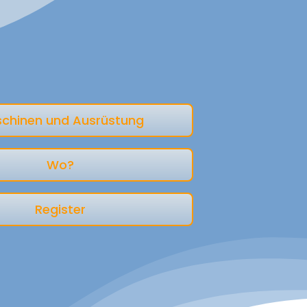
chinen und Ausrüstung
Wo?
Register