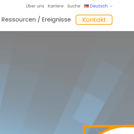
Über uns
Karriere
Suche
Deutsch
Ressourcen / Ereignisse
Kontakt
eme
hte
Schulungen
In the Mix Einblicke
Software