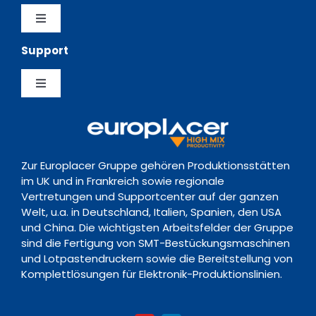
Vertretungen
Software
Toggle
Navigation
Support
Erfahrungsberichte
Datenschutzerklärung
Feeder
Toggle
Nachrichten
Richtlinie zur Vorratsdatenspeicherung
Navigation
Support Hub
Ereignisse
Kontakt
Zur Europlacer Gruppe gehören Produktionsstätten
Downloads
im UK und in Frankreich sowie regionale
Vertretungen und Supportcenter auf der ganzen
Welt, u.a. in Deutschland, Italien, Spanien, den USA
Schulungsakademie
und China. Die wichtigsten Arbeitsfelder der Gruppe
sind die Fertigung von SMT-Bestückungsmaschinen
und Lotpastendruckern sowie die Bereitstellung von
Komplettlösungen für Elektronik-Produktionslinien.