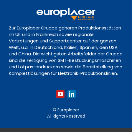
Nachrichten
Richtlinie zur Vorratsdatenspeicherung
Navigation
Support Hub
Ereignisse
Kontakt
Zur Europlacer Gruppe gehören Produktionsstätten
Downloads
im UK und in Frankreich sowie regionale
Vertretungen und Supportcenter auf der ganzen
Welt, u.a. in Deutschland, Italien, Spanien, den USA
Schulungsakademie
und China. Die wichtigsten Arbeitsfelder der Gruppe
sind die Fertigung von SMT-Bestückungsmaschinen
und Lotpastendruckern sowie die Bereitstellung von
Komplettlösungen für Elektronik-Produktionslinien.
© Europlacer
All Rights Reserved