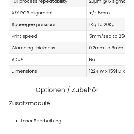
Full process repeatability
20μm @ 6 sigma 2C
X/Y PCB alignment
+/- 5mm
Squeegee pressure
1Kg to 20Kg
Print speed
5mm/sec to 250m
Clamping thickness
0.2mm to 8mm
ADu+
No
Dimensions
1224 W x 1591 D x 128
Optionen / Zubehör
Zusatzmodule
Laser Bearbeitung