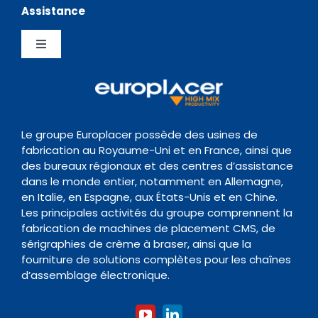
Navigation
Assistance
Testimonials
Politique de confidentialité
Chargeurs
Toggle
News Hub
Gestion de la Qualite
Navigation
Inspection
Centre de Support
Evènements
Politique de conservation des données
Transitique
Documentation
Le groupe Europlacer possède des usines de
fabrication au Royaume-Uni et en France, ainsi que
Contact
des bureaux régionaux et des centres d’assistance
Four de Refusion
Organisme de formation
dans le monde entier, notamment en Allemagne,
en Italie, en Espagne, aux États-Unis et en Chine.
Les principales activités du groupe comprennent la
Nettoyage
fabrication de machines de placement CMS, de
sérigraphies de crème à braser, ainsi que la
fourniture de solutions complètes pour les chaînes
Accessoires
d’assemblage électronique.