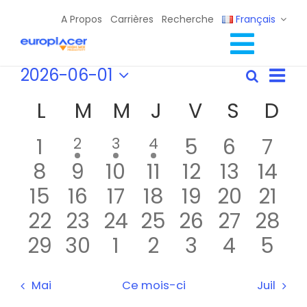
Skip
A Propos
Carrières
Recherche
Français
to
content
Toggl
Évènements
Nav
2026-06-01
Solutions Lignes CMS
Recherc
Recher
Mois
de
Sélectionnez
Navig
Services
et
Calendrier
L
LUNDI
M
MARDI
M
MERCREDI
J
JEUDI
V
VENDREDI
S
SAMED
D
vue
DI
une
navigat
Évè
Ressources / Événements
de
date.
de
0
0
0
0
1
1
1
1
5
6
7
2
3
4
Évènements
Contact
vues
évènement
évènement
évènement
0
0
0
0
0
0
0
8
évènements
9
10
11
12
évènement
13
évènem
14
évè
Évènem
0
0
0
0
0
0
0
15
évènements
16
évènements
évènements
17
18
évènements
évènement
19
20
évènem
évè
21
0
0
0
0
0
0
0
22
évènements
23
évènements
24
évènements
25
évènements
26
évènement
évèneme
27
28
évè
0
0
0
0
0
0
0
évènements
29
évènements
30
évènements
1
évènements
2
évènements
3
évèneme
4
évèn
5
évènements
évènements
évènements
évènements
évènement
évènem
évè
Mai
Ce mois-ci
Juil