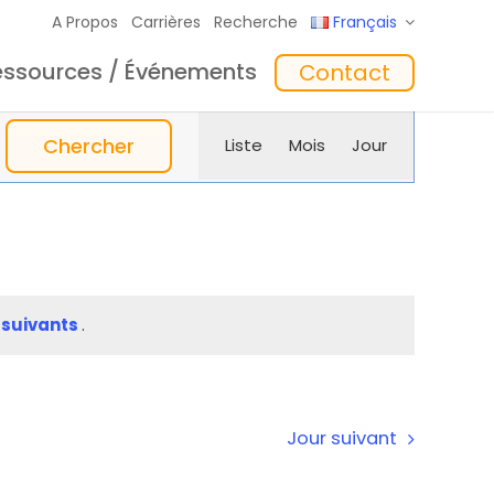
A Propos
Carrières
Recherche
Français
essources / Événements
Contact
giciel
Formation
‘In the Mix’ Insights
Chargeurs
Navigation
Chercher
Liste
Mois
Jour
de
vues
Évènement
suivants
.
toyage
Accessoires
Jour suivant