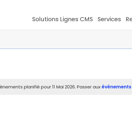
Solutions Lignes CMS
Services
R
ie CMS
Evènements
Documentation
Stockage CMS
Témoignages
Lo
nements planifié pour 11 Mai 2026. Passer aux
évènements 
Notice
ique
Four De Refusion
Net