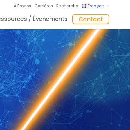
A Propos
Carrières
Recherche
Français
essources / Événements
Contact
giciel
Formation
‘In the Mix’ Insights
Chargeurs
toyage
Accessoires