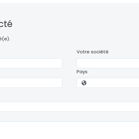
cté
é(e).
Votre société
Pays