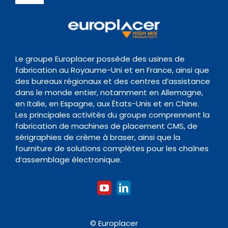
News Hub
Gestion de la Qualite
Navigation
Inspection
Centre de Support
Evènements
Politique de conservation des données
Transitique
Documentation
Le groupe Europlacer possède des usines de
fabrication au Royaume-Uni et en France, ainsi que
Contact
des bureaux régionaux et des centres d’assistance
Four de Refusion
Organisme de formation
dans le monde entier, notamment en Allemagne,
en Italie, en Espagne, aux États-Unis et en Chine.
Les principales activités du groupe comprennent la
Nettoyage
fabrication de machines de placement CMS, de
sérigraphies de crème à braser, ainsi que la
fourniture de solutions complètes pour les chaînes
Accessoires
d’assemblage électronique.
© Europlacer