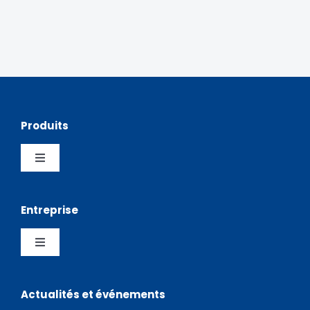
Produits
Toggle
Navigation
Pick and Place
Entreprise
Sérigraphies
Toggle
Navigation
Entreprise
Stockage
Actualités et événements