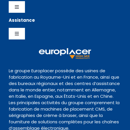
Distributeurs
Logiciels
Toggle
Navigation
Assistance
Testimonials
Politique de confidentialité
Chargeurs
Toggle
News Hub
Gestion de la Qualite
Navigation
Inspection
Centre de Support
Evènements
Politique de conservation des données
Transitique
Documentation
Le groupe Europlacer possède des usines de
fabrication au Royaume-Uni et en France, ainsi que
Contact
des bureaux régionaux et des centres d’assistance
Four de Refusion
Organisme de formation
dans le monde entier, notamment en Allemagne,
en Italie, en Espagne, aux États-Unis et en Chine.
Les principales activités du groupe comprennent la
Nettoyage
fabrication de machines de placement CMS, de
sérigraphies de crème à braser, ainsi que la
fourniture de solutions complètes pour les chaînes
Accessoires
d’assemblage électronique.