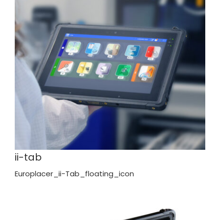
ii-tab
Europlacer_ii-Tab_floating_icon