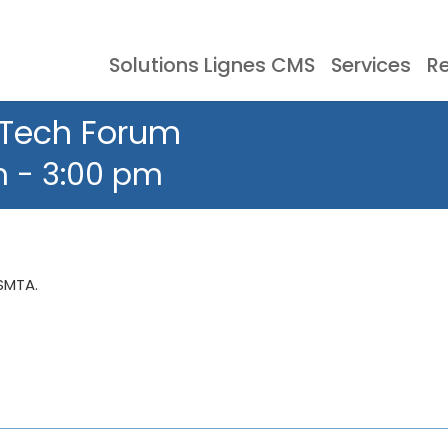
Solutions Lignes CMS
Services
R
ie CMS
Evènements
Documentation
Stockage CMS
Témoignages
Lo
 Tech Forum
m
-
3:00 pm
 SMTA.
ique
Four De Refusion
Net