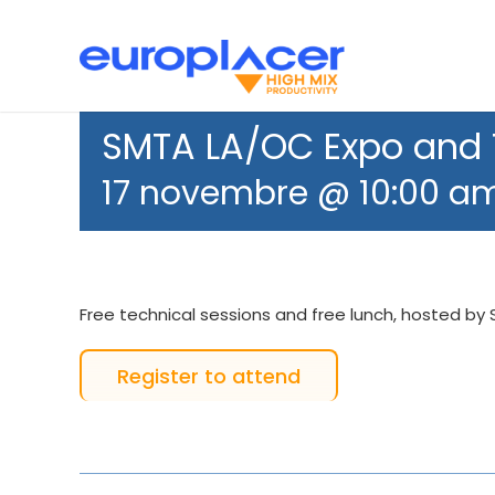
Skip
to
content
Placement CMS
Actualités
Support
Sérigraph
SMTA LA/OC Expo and
17 novembre @ 10:00 a
Free technical sessions and free lunch, hosted by
Register to attend
Inspection
Transit