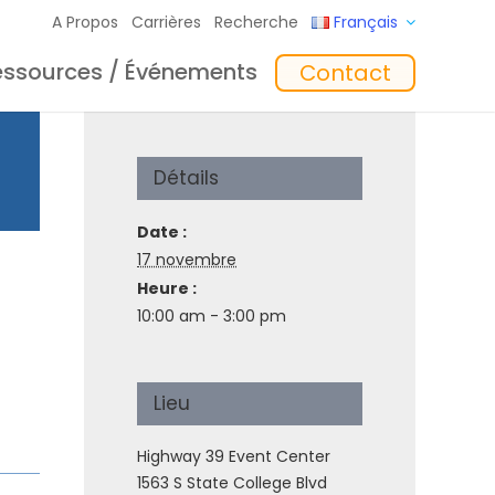
A Propos
Carrières
Recherche
Français
essources / Événements
Contact
giciel
Formation
‘In the Mix’ Insights
Chargeurs
Détails
Date :
17 novembre
Heure :
10:00 am - 3:00 pm
toyage
Accessoires
Lieu
Highway 39 Event Center
1563 S State College Blvd