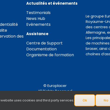
Actualités et événements
Testimonials
Le groupe Eu
News Hub
Royaume-Uni 
dentialité
Evènements
des centres 
lite
Allemagne, en
Assistance
servation des
Les principal
Centre de Support
de machines 
braser, ainsi
Documentation
chaînes d’as
Organisme de formation
© Europlacer
All Rights Reserved
 website uses cookies and third party services.
Ok
No