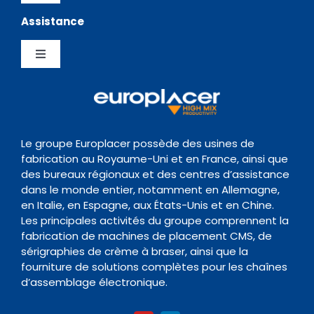
Navigation
Assistance
Testimonials
Politique de confidentialité
Chargeurs
Toggle
News Hub
Gestion de la Qualite
Navigation
Inspection
Centre de Support
Evènements
Politique de conservation des données
Transitique
Documentation
Le groupe Europlacer possède des usines de
fabrication au Royaume-Uni et en France, ainsi que
Contact
des bureaux régionaux et des centres d’assistance
Four de Refusion
Organisme de formation
dans le monde entier, notamment en Allemagne,
en Italie, en Espagne, aux États-Unis et en Chine.
Les principales activités du groupe comprennent la
Nettoyage
fabrication de machines de placement CMS, de
sérigraphies de crème à braser, ainsi que la
fourniture de solutions complètes pour les chaînes
Accessoires
d’assemblage électronique.