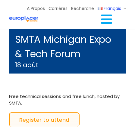
Skip
A Propos
Carrières
Recherche
Français
to
content
Toggl
Solutions Lignes CMS
SMTA Michigan Expo
Navig
Services
& Tech Forum
Ressources / Événements
18 août
Contact
Free technical sessions and free lunch, hosted by
SMTA.
Register to attend