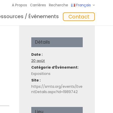
A Propos
Carrières
Recherche
Français
essources / Événements
Contact
giciel
Formation
‘In the Mix’ Insights
Chargeurs
Détails
Date :
20 août
Catégorie d’Évènement:
Expositions
Site :
https://smta.org/events/Eve
toyage
Accessoires
ntDetails.aspx?id=1989742
Lieu