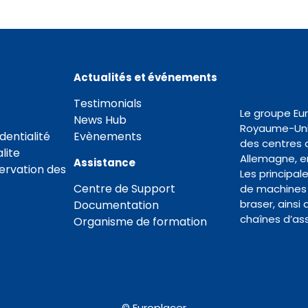
Actualités et événements
Testimonials
Le groupe Eu
News Hub
Royaume-Uni 
dentialité
Evènements
des centres 
lite
Allemagne, en
Assistance
servation des
Les principal
Centre de Support
de machines 
braser, ainsi
Documentation
chaînes d’as
Organisme de formation
© Europlacer