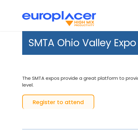
Skip
to
content
Placement CMS
Actualités
Support
Sérigraph
SMTA Ohio Valley Expo
The SMTA expos provide a great platform to provi
level.
Register to attend
Inspection
Transit