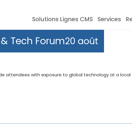
Solutions Lignes CMS
Services
R
ie CMS
Evènements
Documentation
Stockage CMS
Témoignages
Lo
 & Tech Forum
20 août
de attendees with exposure to global technology at a local
ique
Four De Refusion
Net