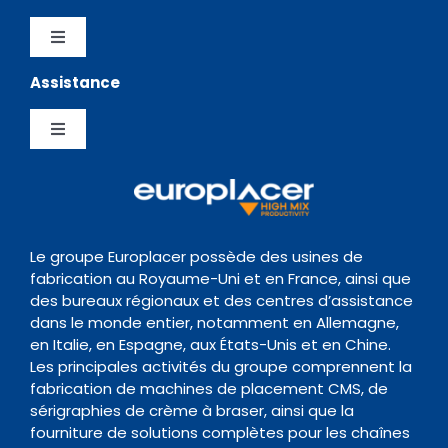
Distributeurs
Logiciels
Toggle
Navigation
Assistance
Testimonials
Politique de confidentialité
Chargeurs
Toggle
News Hub
Gestion de la Qualite
Navigation
Inspection
Centre de Support
Evènements
Politique de conservation des données
Transitique
Documentation
Le groupe Europlacer possède des usines de
fabrication au Royaume-Uni et en France, ainsi que
Contact
des bureaux régionaux et des centres d’assistance
Four de Refusion
Organisme de formation
dans le monde entier, notamment en Allemagne,
en Italie, en Espagne, aux États-Unis et en Chine.
Les principales activités du groupe comprennent la
Nettoyage
fabrication de machines de placement CMS, de
sérigraphies de crème à braser, ainsi que la
fourniture de solutions complètes pour les chaînes
Accessoires