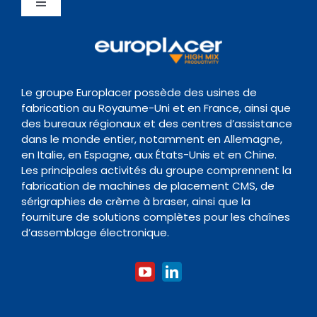
Toggle
News Hub
Gestion de la Qualite
Navigation
Inspection
Centre de Support
Evènements
Politique de conservation des données
Transitique
Documentation
Le groupe Europlacer possède des usines de
fabrication au Royaume-Uni et en France, ainsi que
Contact
des bureaux régionaux et des centres d’assistance
Four de Refusion
Organisme de formation
dans le monde entier, notamment en Allemagne,
en Italie, en Espagne, aux États-Unis et en Chine.
Les principales activités du groupe comprennent la
Nettoyage
fabrication de machines de placement CMS, de
sérigraphies de crème à braser, ainsi que la
fourniture de solutions complètes pour les chaînes
Accessoires
d’assemblage électronique.