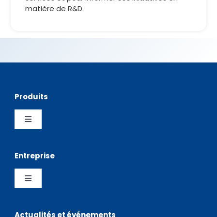
matière de R&D.
Produits
Toggle
Navigation
Pick and Place
Entreprise
Sérigraphies
Toggle
Navigation
Entreprise
Stockage
Actualités et événements