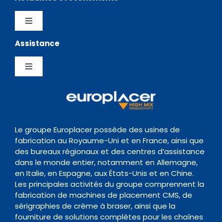
Distributeurs
Logiciels
Toggle
Navigation
Assistance
Testimonials
Politique de confidentialité
Chargeurs
Toggle
News Hub
Gestion de la Qualite
Navigation
Inspection
Centre de Support
Evènements
Politique de conservation des données
Transitique
Documentation
Le groupe Europlacer possède des usines de
fabrication au Royaume-Uni et en France, ainsi que
Contact
des bureaux régionaux et des centres d’assistance
Four de Refusion
Organisme de formation
dans le monde entier, notamment en Allemagne,
en Italie, en Espagne, aux États-Unis et en Chine.
Les principales activités du groupe comprennent la
Nettoyage
fabrication de machines de placement CMS, de
sérigraphies de crème à braser, ainsi que la
fourniture de solutions complètes pour les chaînes
Accessoires