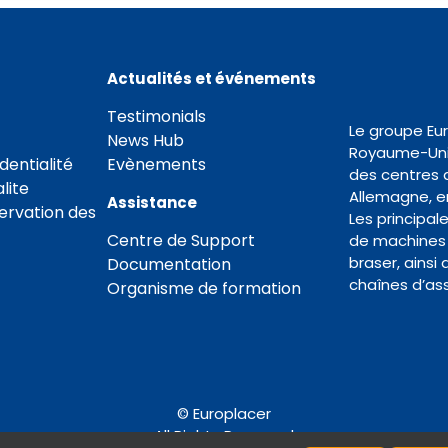
Actualités et événements
Testimonials
Le groupe Eu
News Hub
Royaume-Uni 
dentialité
Evènements
des centres 
lite
Allemagne, en
Assistance
servation des
Les principal
Centre de Support
de machines 
braser, ainsi
Documentation
chaînes d’as
Organisme de formation
© Europlacer
All Rights Reserved