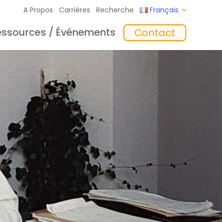
A Propos
Carrières
Recherche
Français
essources / Événements
Contact
giciel
Formation
‘In the Mix’ Insights
Chargeurs
toyage
Accessoires