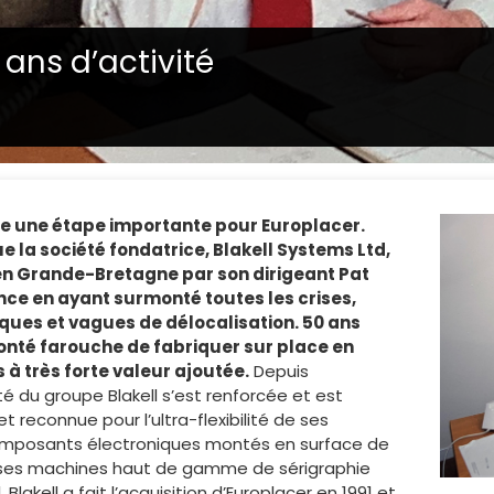
 ans d’activité
ue une étape importante pour Europlacer.
ue la société fondatrice, Blakell Systems Ltd,
 en Grande-Bretagne par son dirigeant Pat
nce en ayant surmonté toutes les crises,
ques et vagues de délocalisation. 50 ans
lonté farouche de fabriquer sur place en
 très forte valeur ajoutée.
Depuis
té du groupe Blakell s’est renforcée et est
econnue pour l’ultra-flexibilité de ses
posants électroniques montés en surface de
r ses machines haut de gamme de sérigraphie
lakell a fait l’acquisition d’Europlacer en 1991 et