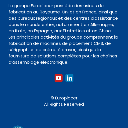
Transitique
Documentation
Le groupe Europlacer possède des usines de
fabrication au Royaume-Uni et en France, ainsi que
Contact
des bureaux régionaux et des centres d’assistance
Four de Refusion
Organisme de formation
dans le monde entier, notamment en Allemagne,
en Italie, en Espagne, aux États-Unis et en Chine.
Les principales activités du groupe comprennent la
Nettoyage
fabrication de machines de placement CMS, de
sérigraphies de crème à braser, ainsi que la
fourniture de solutions complètes pour les chaînes
Accessoires
d’assemblage électronique.
© Europlacer
All Rights Reserved