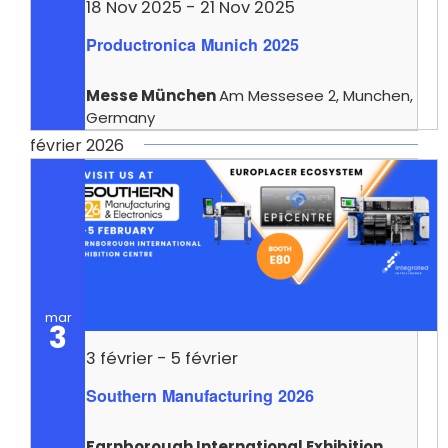
18 Nov 2025
-
21 Nov 2025
Productronica Munich 2025
Messe München
Am Messesee 2, Munchen,
Germany
février 2026
mar
3
3 février
-
5 février
Southern Manufacturing 2026
Farnborough International Exhibition