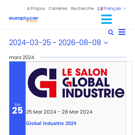
Skip
A Propos
Carrières
Recherche
Français
to
content
Toggl
Évènements
Nav
Solutions Lignes CMS
Recherc
Recher
Liste
de
Navig
2024-03-25
 - 
2026-08-08
et
Services
vue
Sélectionnez
navigat
Évè
Ressources / Événements
une
mars 2024
de
date.
Contact
vues
Évènem
lun
25
25 Mar 2024
-
28 Mar 2024
Global Industrie 2024