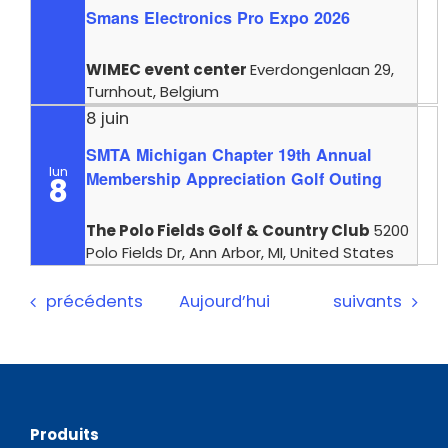
Smans Electronics Pro Expo 2026
WIMEC event center
Everdongenlaan 29,
Turnhout, Belgium
8 juin
SMTA Michigan Chapter 19th Annual
lun
Membership Appreciation Golf Outing
8
The Polo Fields Golf & Country Club
5200
Polo Fields Dr, Ann Arbor, MI, United States
Évènements
Évènements
précédents
Aujourd’hui
suivants
Produits