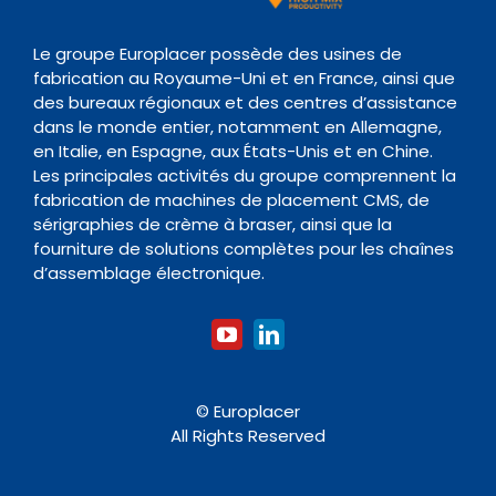
Evènements
Politique de conservation des données
Transitique
Documentation
Le groupe Europlacer possède des usines de
fabrication au Royaume-Uni et en France, ainsi que
Contact
des bureaux régionaux et des centres d’assistance
Four de Refusion
Organisme de formation
dans le monde entier, notamment en Allemagne,
en Italie, en Espagne, aux États-Unis et en Chine.
Les principales activités du groupe comprennent la
Nettoyage
fabrication de machines de placement CMS, de
sérigraphies de crème à braser, ainsi que la
fourniture de solutions complètes pour les chaînes
Accessoires
d’assemblage électronique.
© Europlacer
All Rights Reserved