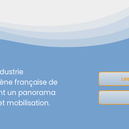
ndustrie
Le
scène française de
ilant un panorama
t mobilisation.