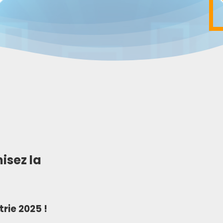
isez la
rie 2025 !