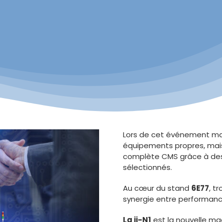
Lors de cet événement maj
équipements propres, mais 
complète CMS grâce à des
sélectionnés.
Au cœur du stand
6E77
, t
synergie entre performance
La ii-N1
est la nouvelle m