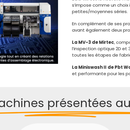
s’impose comme un choix i
petites/moyennes séries.
En complément de ses prop
avant également deux produ
La MV-3 de Mirtec
, compa
l’inspection optique 2D et 
toutes les étapes de fabri
La Miniswash II
de Pbt W
et performante pour les po
achines présentées au