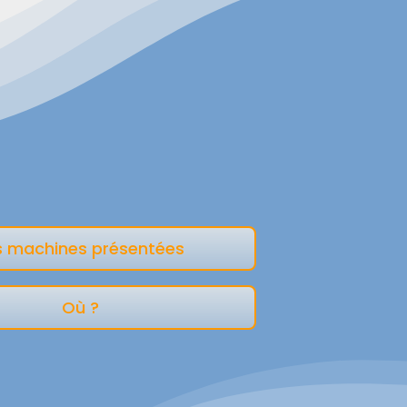
s machines présentées
Où ?