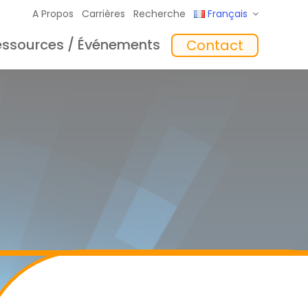
A Propos
Carrières
Recherche
Français
essources / Événements
Contact
giciel
Formation
‘In the Mix’ Insights
Chargeurs
toyage
Accessoires