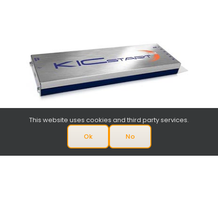
This website uses cookies and third party services.
Ok
No
KIC Profiler K²
Le K² Profile Setter rend la configuration du four
facile et rapide. Convivialité et commodité
désormais sur les appareils mobiles