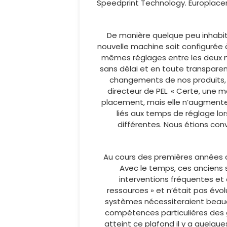
Speedprint Technology. Europlace
De manière quelque peu inhabitu
nouvelle machine soit configurée à 
mêmes réglages entre les deux m
sans délai et en toute transparenc
changements de nos produits, la
directeur de PEL. « Certe, une 
placement, mais elle n’augmenter
liés aux temps de réglage l
différentes. Nous étions conv
Au cours des premières années d
Avec le temps, ces anciens 
interventions fréquentes et
ressources » et n’était pas évol
systèmes nécessiteraient beauco
compétences particulières des g
atteint ce plafond il y a quelq