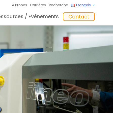
A Propos
Carrières
Recherche
Français
essources / Événements
Contact
giciel
Formation
‘In the Mix’ Insights
Chargeurs
toyage
Accessoires