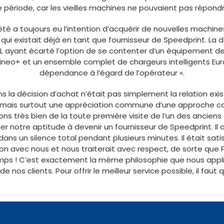
période, car les vieilles machines ne pouvaient pas répond
été a toujours eu l’intention d’acquérir de nouvelles machi
qui existait déjà en tant que fournisseur de Speedprint. La d
PEL ayant écarté l’option de se contenter d’un équipement 
neo+ et un ensemble complet de chargeurs intelligents Europl
dépendance à l’égard de l’opérateur ».
 la décision d’achat n’était pas simplement la relation exis
 mais surtout une appréciation commune d’une approche com
ons très bien de la toute première visite de l’un des anciens 
uer notre aptitude à devenir un fournisseur de Speedprint. Il 
 dans un silence total pendant plusieurs minutes. Il était sati
tion avec nous et nous traiterait avec respect, de sorte que 
gtemps ! C’est exactement la même philosophie que nous appl
nos clients. Pour offrir le meilleur service possible, il faut q