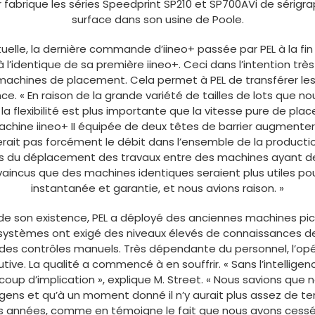
r fabrique les séries Speedprint SP210 et SP700AVi de séri
surface dans son usine de Poole.
elle, la dernière commande d’iineo+ passée par PEL à la fin
l’identique de sa première iineo+. Ceci dans l’intention très 
achines de placement. Cela permet à PEL de transférer les
e. « En raison de la grande variété de tailles de lots que n
 flexibilité est plus importante que la vitesse pure de pla
machine iineo+ II équipée de deux têtes de barrier augmenter
ait pas forcément le débit dans l’ensemble de la producti
ors du déplacement des travaux entre des machines ayant d
aincus que des machines identiques seraient plus utiles pour
instantanée et garantie, et nous avions raison. »
e son existence, PEL a déployé des anciennes machines pic
systèmes ont exigé des niveaux élevés de connaissances de
 des contrôles manuels. Très dépendante du personnel, l’op
utive. La qualité a commencé à en souffrir. « Sans l’intellig
up d’implication », explique M. Street. « Nous savions que
ens et qu’à un moment donné il n’y aurait plus assez de t
ues années, comme en témoigne le fait que nous avons cess