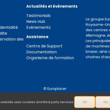
Actualités et événements
Testimonials
Le groupe Eu
News Hub
Royaume-Uni 
dentialité
Evènements
des centres 
lite
Allemagne, en
Assistance
servation des
Les principal
Centre de Support
de machines 
braser, ainsi
Documentation
chaînes d’as
Organisme de formation
© Europlacer
All Rights Reserved
 website uses cookies and third party services.
Ok
No