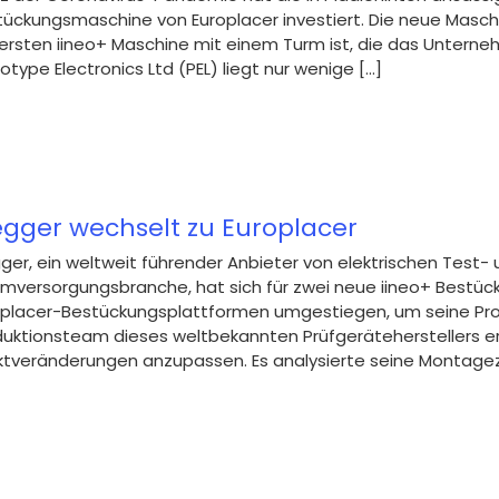
ückungsmaschine von Europlacer investiert. Die neue Maschin
ersten iineo+ Maschine mit einem Turm ist, die das Unterne
otype Electronics Ltd (PEL) liegt nur wenige [...]
gger wechselt zu Europlacer
er, ein weltweit führender Anbieter von elektrischen Test-
omversorgungsbranche, hat sich für zwei neue iineo+ Bestü
oplacer-Bestückungsplattformen umgestiegen, um seine Prod
uktionsteam dieses weltbekannten Prüfgeräteherstellers er
tveränderungen anzupassen. Es analysierte seine Montageziel