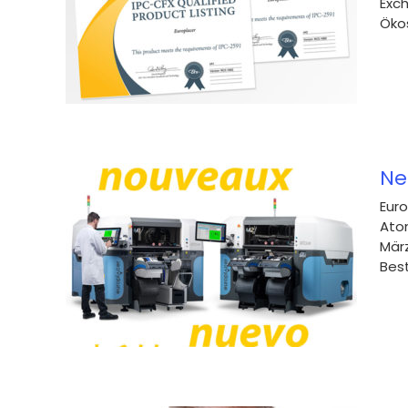
Exch
erte
Ökos
teme
Ne
Euro
Ato
ule
März
auf
Best
ica