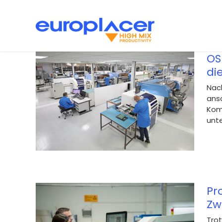
Skip
to
content
Bestückungsautomaten
News
Support
SMT 
OS
 UK
di
Nach
amik
ansä
Kom
tum
unte
mie
Pr
Zw
Feeders
etzt
Trot