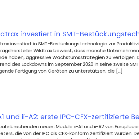
ldtrax investiert in SMT-Bestückungstec
trax investiert in SMT-Bestückungstechnologie zur Produkt
tragshersteller Wildtrax beweist, dass manche Unternehmen
nde haben, aggressive Wachstumsstrategien zu verfolgen. D
rend des Lockdowns im September 2020 in seine zweite SMT
gende Fertigung von Geräten zu unterstützen, die [...]
-A1 und ii-A2: erste IPC-CFX-zertifiziert
 bahnbrechenden neuen Module ii-A1 und ii-A2 von Europlace
eters, die von der IPC als CFX-konform zertifiziert wurden.