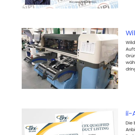
Wi
Wild
Auf
t in
Grü
wäh
drin
nologie
ii
Die
Anbi
rste