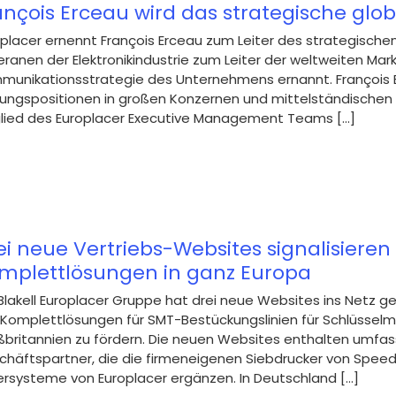
ançois Erceau wird das strategische glob
placer ernennt François Erceau zum Leiter des strategische
ranen der Elektronikindustrie zum Leiter der weltweiten Ma
munikationsstrategie des Unternehmens ernannt. François E
rungspositionen in großen Konzernen und mittelständischen 
lied des Europlacer Executive Management Teams [...]
ei neue Vertriebs-Websites signalisier
mplettlösungen in ganz Europa
Blakell Europlacer Gruppe hat drei neue Websites ins Netz ge
Komplettlösungen für SMT-Bestückungslinien für Schlüsselmä
ßbritannien zu fördern. Die neuen Websites enthalten umfas
häftspartner, die die firmeneigenen Siebdrucker von Speedp
rsysteme von Europlacer ergänzen. In Deutschland [...]