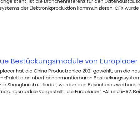
ange steht, ist die Branchenreferenz für den Datenaustausc
ystems der Elektronikproduktion kommunizieren. CFX wurde von
ue Bestückungsmodule von Europlacer a
placer hat die China Productronica 2021 gewählt, um die ne
m-Palette an oberflächenmontierbaren Bestückungssystemen v
 in Shanghai stattfindet, werden den Besuchern zwei hochin
ückungsmodule vorgestellt: die Europlacer ii-A1 und ii-A2. Bei